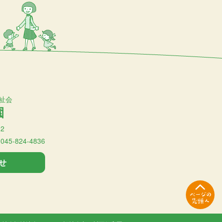
祉会
園
2
:045-824-4836
せ