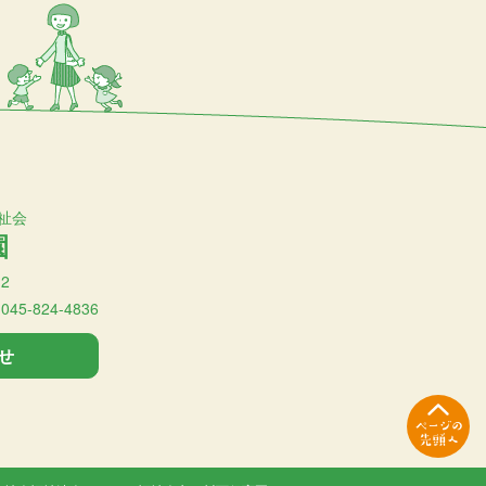
祉会
園
2
:045-824-4836
せ