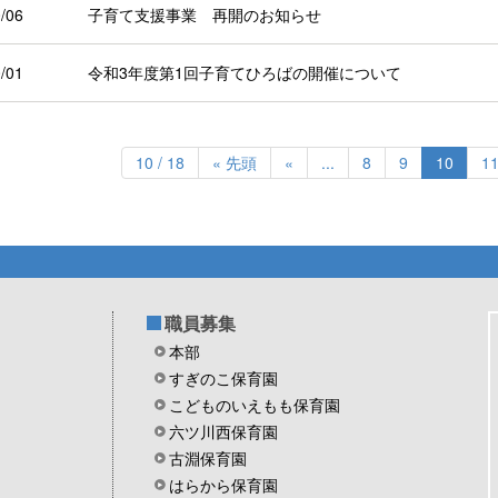
/06
子育て支援事業 再開のお知らせ
/01
令和3年度第1回子育てひろばの開催について
10 / 18
« 先頭
«
...
8
9
10
1
職員募集
本部
すぎのこ保育園
こどものいえもも保育園
六ツ川西保育園
古淵保育園
はらから保育園