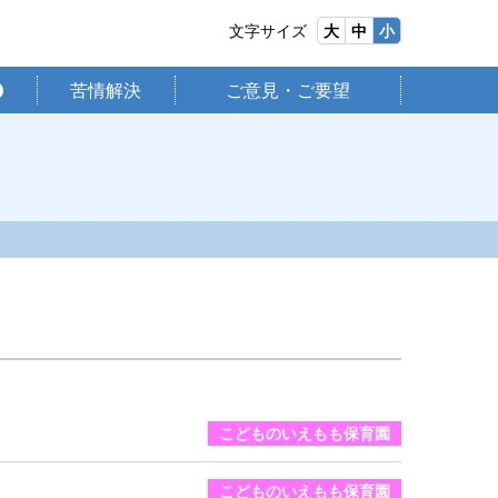
文字サイズ
大
中
小
苦情解決
ご意見・ご要望
こどものいえもも保育園
こどものいえもも保育園