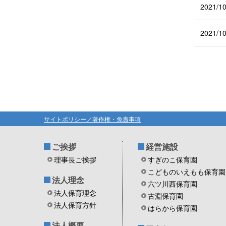
2021/10
2021/10
サイトポリシー／著作権・免責事項
ご挨拶
経営施設
理事長ご挨拶
すぎのこ保育園
こどものいえもも保育園
法人理念
六ツ川西保育園
法人保育理念
古淵保育園
法人保育方針
はらから保育園
法人概要