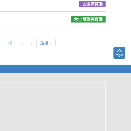
古淵保育園
六ツ川西保育園
1
12
...
»
最後 »
TOP