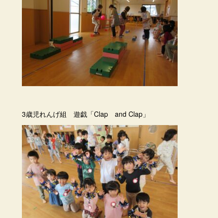
3歳児れんげ組 遊戯「Clap and Clap」