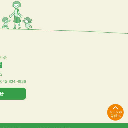
祉会
園
2
:045-824-4836
せ