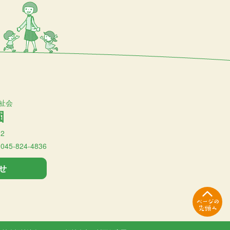
祉会
園
2
:045-824-4836
せ