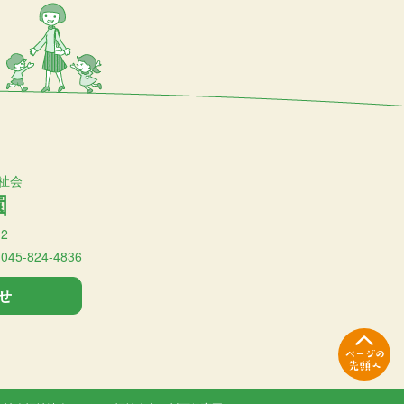
祉会
園
2
:045-824-4836
せ