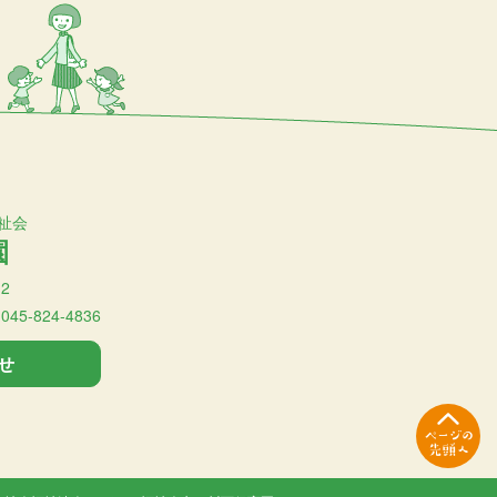
祉会
園
2
:045-824-4836
せ