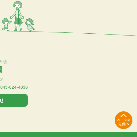
祉会
園
2
:045-824-4836
せ