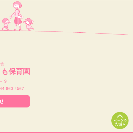
祉会
もも保育園
－９
044-860-4567
せ