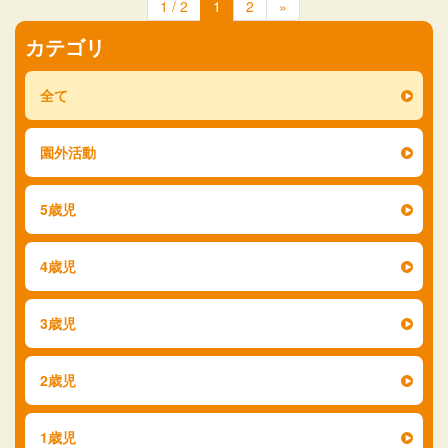
1 / 2
1
2
»
カテゴリ
全て
園外活動
5歳児
4歳児
3歳児
2歳児
1歳児