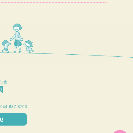
祉会
園
:044-987-8703
せ