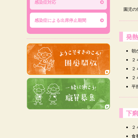
感染症対応
園児の症
感染症による出席停止期間
発
朝
２
２
２
平
下
２
食