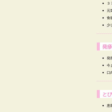
３
元
食
少
発
発
今
口
と
患