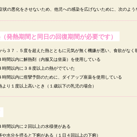
状の悪化をさせないため、他児への感染を広げないために、次のよう
熱（発熱期間と同日の回復期間が必要です）
から３７．５度を超えた熱とともに元気が無く機嫌が悪い、食欲がなく朝
４時間以内に解熱剤（内服又は坐薬）を使用している
４時間以内に３８度以上の熱がでていた
４時間以内に痙攣予防のために、ダイアップ座薬を使用している
熱より１度以上高いとき（１歳以下の乳児の場合）
痢
４時間以内に２回以上の水様便がある
事や水分を摂ると下痢がある（１日４回以上の下痢）