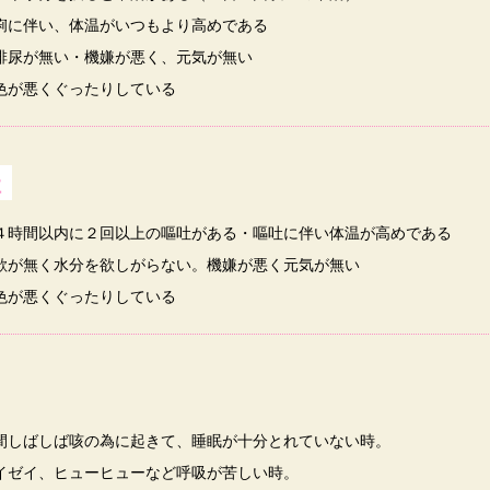
痢に伴い、体温がいつもより高めである
排尿が無い・機嫌が悪く、元気が無い
色が悪くぐったりしている
吐
４時間以内に２回以上の嘔吐がある・嘔吐に伴い体温が高めである
欲が無く水分を欲しがらない。機嫌が悪く元気が無い
色が悪くぐったりしている
間しばしば咳の為に起きて、睡眠が十分とれていない時。
イゼイ、ヒューヒューなど呼吸が苦しい時。