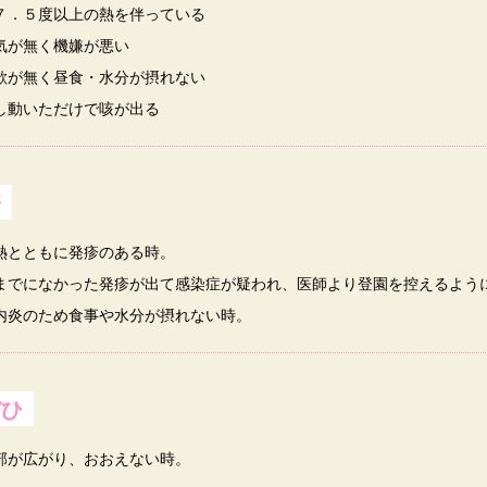
７．５度以上の熱を伴っている
気が無く機嫌が悪い
欲が無く昼食・水分が摂れない
し動いただけで咳が出る
疹
熱とともに発疹のある時。
までになかった発疹が出て感染症が疑われ、医師より登園を控えるよう
内炎のため食事や水分が摂れない時。
びひ
部が広がり、おおえない時。