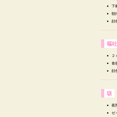
下
朝
顔
嘔
２
食
顔
咳
夜
ゼ